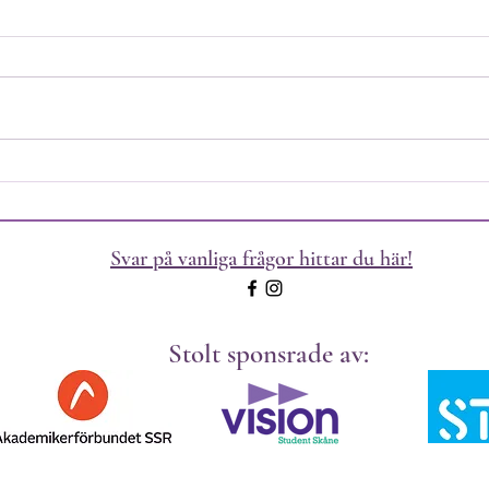
2024
Hej allihopa! Nästa vecka är det
Hej a
äntligen dags för
äntli
Socionomsektionens stormöte !
Soci
Här hittar ni möteshandlingarna
Här h
samt valberedningens...
samt 
Svar på vanliga frågor hittar du här!
Stolt sponsrade av: