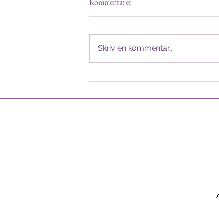
Kommentarer
Kära medlemmar av
Socionomsektionen! Nästa
vecka är det äntligen dags för
Skriv en kommentar...
Socionomsektionens stormöte
för hösten 2025! Nedan finner ni
dagordning för mötet, samtliga
möteshandlingar och
valberedningen