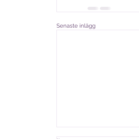
Senaste inlägg
Handlingar till stormötet HT25