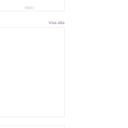
Visa alla
ingar till Stormöte 5/12