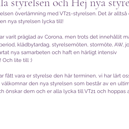
a styrelsen och Hej nya styre
elsen överlämning med VT21-styrelsen. Det är alltså 
n nya styrelsen lycka till!
r varit präglad av Corona, men trots det innehållit m
period, klädbytardag, styrelsemöten, stormöte, AW, 
rtat nya samarbeten och haft en härligt intensiv 
h lite till :) 
 har fått vara er styrelse den här terminen, vi har lärt 
. Vi välkomnar den nya styrelsen som består av en ulti
h önskar dem och er alla lycka till VT21 och hoppas at