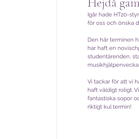
Hejdå gaml
Igår hade HT20-styr
för oss och önska de
Den här terminen ha
har haft en novisch
studentärenden, sta
musikhjälpenvecka! Oc
Vi tackar för att vi
haft väldigt roligt
fantastiska sopor oc
riktigt kul termin!