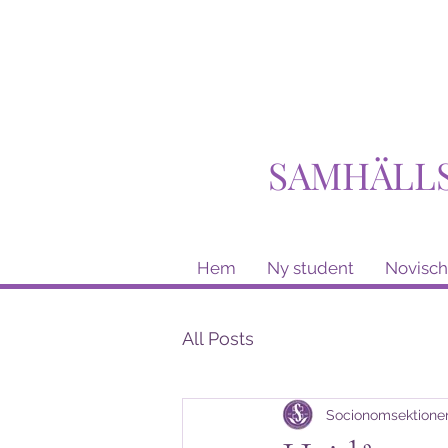
SAMHÄLL
Hem
Ny student
Novisch
All Posts
Socionomsektione