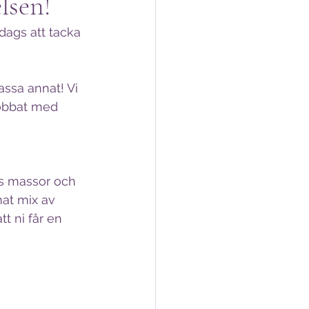
lsen!
dags att tacka 
assa annat! Vi 
jobbat med 
oss massor och 
mat mix av 
t ni får en 