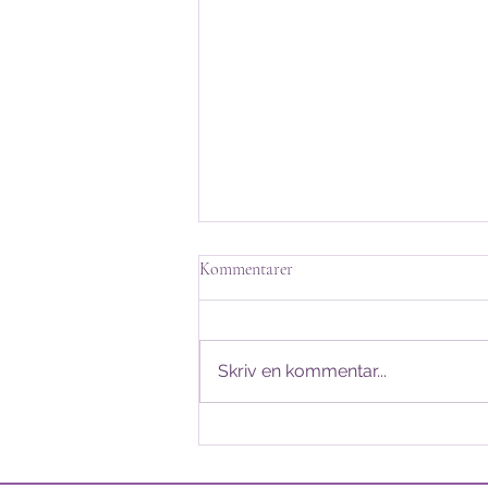
Handlingar till stormötet HT25
Kommentarer
Kära medlemmar av
Socionomsektionen! Nästa
vecka är det äntligen dags för
Skriv en kommentar...
Socionomsektionens stormöte
för hösten 2025! Nedan finner ni
dagordning för mötet, samtliga
möteshandlingar och
valberedningen