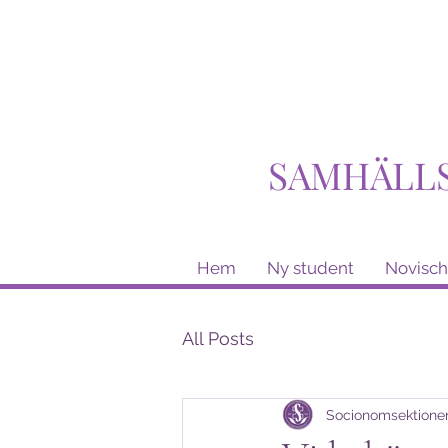
SAMHÄLL
Hem
Ny student
Novisch
All Posts
Socionomsektione