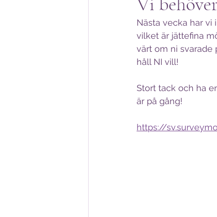
Vi behöver
Nästa vecka har vi 
vilket är jättefina 
värt om ni svarade 
håll NI vill!
Stort tack och ha en
är på gång!
https://sv.surve