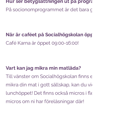
Hur ser betygsättningen ut på programmet?
På socionomprogrammet är det bara godkänt och icke
När är caféet på Socialhögskolan öppet?
Café Karna är öppet 09:00-16:00!​
Vart kan jag mikra min matlåda?
Till vänster om Socialhögskolan finns en byggnad som k
mikra din mat i gott sällskap, kan du vid lunchtid komm
lunchöppet!​ Det finns också micros i flera (men inte 
micros om ni har föreläsningar där!​​​​