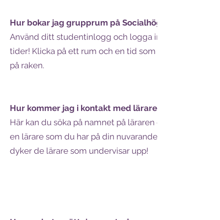
​Hur bokar jag grupprum på Socialhögskolan?
Använd ditt studentinlogg och logga in i TimeEdit. När
tider! Klicka på ett rum och en tid som är ledig och bo
på raken. ​
Hur kommer jag i kontakt med lärare?
Här kan du söka på namnet på läraren du behöver kom
en lärare som du har på din nuvarande kurs är det enklas
dyker de lärare som undervisar upp!​