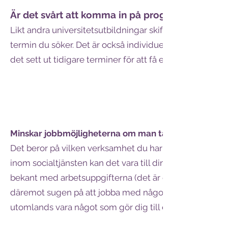
Är det svårt att komma in på programmet?
Likt andra universitetsutbildningar skiftar antagning
termin du söker. Det är också individuellt vad man uppl
det sett ut tidigare terminer för att få en egen uppfattn
Minskar jobbmöjligheterna om man tar sin praktik u
Det beror på vilken verksamhet du har praktiserat på ut
inom socialtjänsten kan det vara till din fördel om du ha
bekant med arbetsuppgifterna (det är dock inte omöjligt
däremot sugen på att jobba med något annat än myndi
utomlands vara något som gör dig till en stark kandida