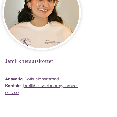
Jämlikhetsutskottet
Ansvarig
: Sofia Mohammad
Kontakt
:
jamlikhet.socionom@samvet
et.lu.se