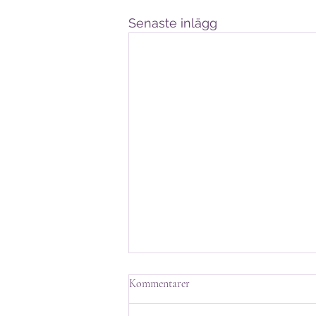
Senaste inlägg
Handlingar till stormötet HT25
Kommentarer
Kära medlemmar av