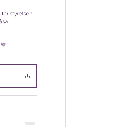
för styrelsen 
äsa 
 💜