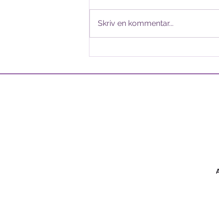
Socionomsektionen! Nästa
vecka är det äntligen dags för
Skriv en kommentar...
Socionomsektionens stormöte
för hösten 2025! Nedan finner ni
dagordning för mötet, samtliga
möteshandlingar och
valberedningen