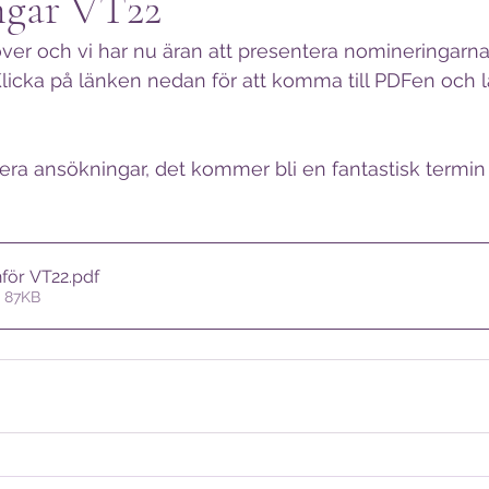
ngar VT22
ver och vi har nu äran att presentera nomineringarna 
licka på länken nedan för att komma till PDFen och l
era ansökningar, det kommer bli en fantastisk termin
nför VT22
.pdf
• 87KB