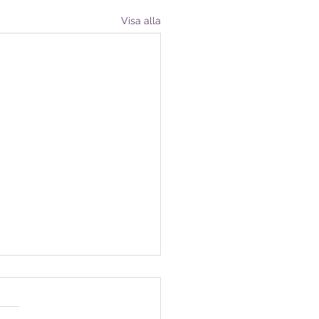
Visa alla
ingar till Stormöte 5/12