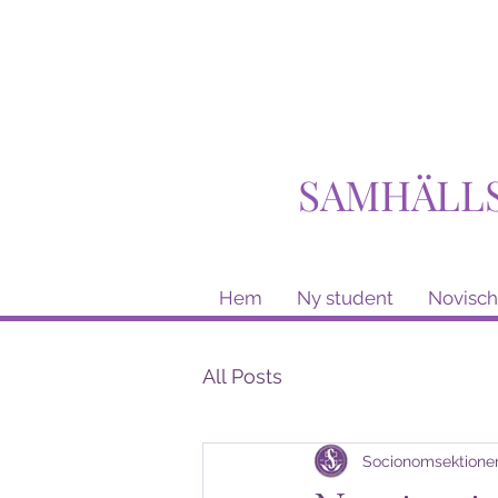
SAMHÄLL
Hem
Ny student
Novisch
All Posts
Socionomsektione