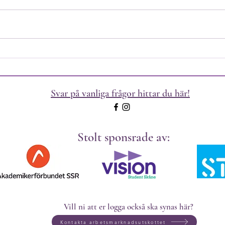
Hej a
äntligen dags för
äntli
Socionomsektionens stormöte !
Soci
Här hittar ni möteshandlingarna
Här h
samt valberedningens...
samt 
Svar på vanliga frågor hittar du här!
Stolt sponsrade av:
Vill ni att er logga också ska synas här?
Kontakta arbetsmarknadsutskottet